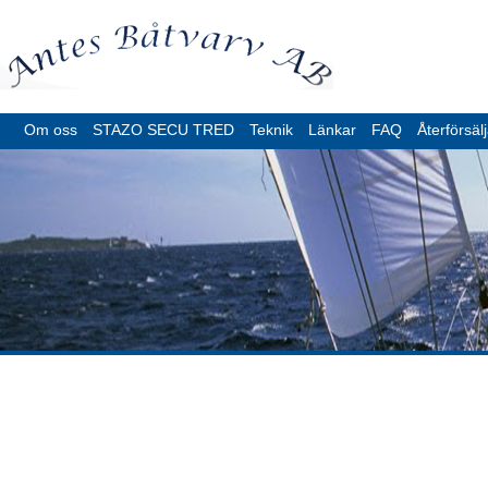
Om oss
STAZO SECU TRED
Teknik
Länkar
FAQ
Återförsäl